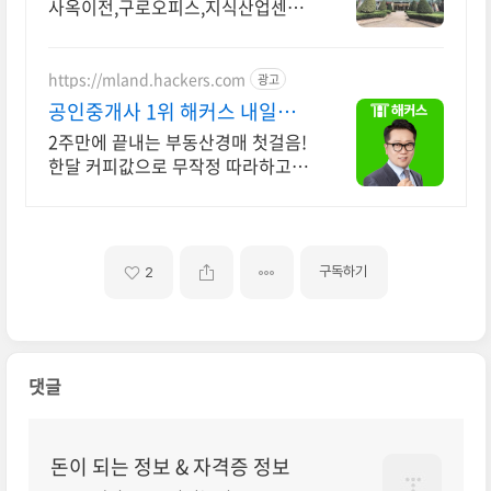
사옥이전,구로오피스,지식산업센터
매매 임대 전문
https://mland.hackers.com
광고
공인중개사 1위 해커스 내일배
움카드 특급지원 혜택!
2주만에 끝내는 부동산경매 첫걸음!
한달 커피값으로 무작정 따라하고 부
자되기
구독하기
2
댓글
돈이 되는 정보 & 자격증 정보