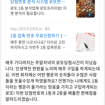
당첨번호 분석 시스템 로또번호
분석업체
로또 1등 분석업체 로또프리미엄! 이
젠 분석이 필요합니다.
http://로또추천번호.kr
광고
1등 압축 번호 무료신청하기 10
조합 압축번호무료신청하기
매주 꽝만 나오시나요? 더이상 고민
하지마시고 이번주 1등 압축번호 무
료 신청하세요 지금 신청하시면 1등
압축 추천 번호 서비스 무료 발송해
매주 기다려지는 주말저녁의 로또당첨시간이 지났습
드립니다
니다. 인생역전 한방을 노리며 매주 구입을 하게되는데
요. 이번 회차에는 어떤 행운의 숫자들이 수많은 사람
들을 웃을수있게 하였을까요? 언젠가는 나에게도 1등
이라는 행운이 올거라는 믿음을 가지고 구입하게되는
로또! 이번 당첨번호와 1등과 2등을 배출한 판매점을
알려드리겠습니다.