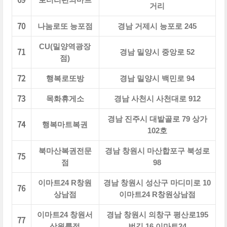
거리
70
나눔로또 능포점
경남 거제시 능포로 245
CU(밀양역광장
71
경남 밀양시 중앙로 52
점)
72
행복로또방
경남 밀양시 백민로 94
73
목화휴게소
경남 사천시 사천대로 912
경남 진주시 대밭골로 79 상가
74
행복마트복권
102호
북마산복권전문
경남 창원시 마산합포구 북성로
75
점
98
이마트24 R창원
경남 창원시 성산구 마디미로 10
76
상남점
이마트24 R창원상남점
이마트24 창원서
경남 창원시 의창구 평산로195
77
상원룸점
번길 16 이마트24