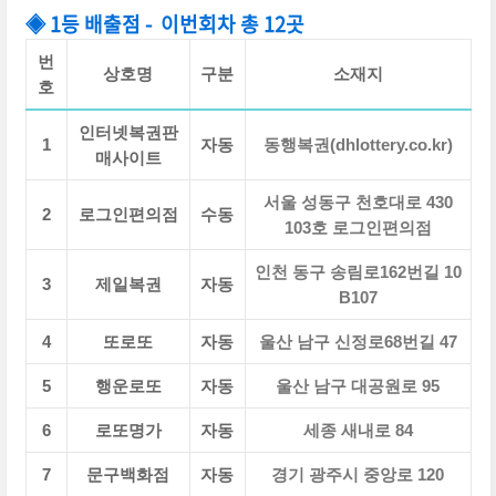
◈ 1등 배출점 - 이번회차 총 12곳
번
상호명
구분
소재지
호
인터넷복권판
1
자동
동행복권(dhlottery.co.kr)
매사이트
서울 성동구 천호대로 430
2
로그인편의점
수동
103호 로그인편의점
인천 동구 송림로162번길 10
3
제일복권
자동
B107
4
또로또
자동
울산 남구 신정로68번길 47
5
행운로또
자동
울산 남구 대공원로 95
6
로또명가
자동
세종 새내로 84
7
문구백화점
자동
경기 광주시 중앙로 120