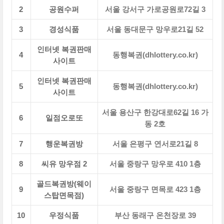
2
공원수퍼
서울 강서구 가로공원로72길 3
3
경성식품
서울 동대문구 망우로21길 52
인터넷 복권판매
4
동행복권(dhlottery.co.kr)
사이트
인터넷 복권판매
5
동행복권(dhlottery.co.kr)
사이트
서울 용산구 한강대로62길 16 가
6
일점오로또
동 2호
7
행운복권방
서울 은평구 연서로21길 8
8
씨유 망우점 2
서울 중랑구 망우로 410 1층
골드복권방(웨이
9
서울 중랑구 면목로 423 1층
스탑면목점)
10
우정식품
부산 동래구 온천장로 39