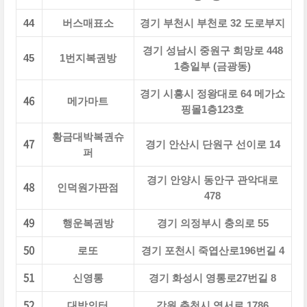
44
버스매표소
경기 부천시 부천로 32 도로부지
경기 성남시 중원구 희망로 448
45
1번지복권방
1층일부 (금광동)
경기 시흥시 정왕대로 64 메가쇼
46
메가마트
핑몰1층123호
황금대박복권슈
47
경기 안산시 단원구 선이로 14
퍼
경기 안양시 동안구 관악대로
48
인덕원가판점
478
49
행운복권방
경기 의정부시 충의로 55
50
로또
경기 포천시 죽엽산로196번길 4
51
신영통
경기 화성시 영통로27번길 8
52
대박의터
강원 춘천시 영서로 1786