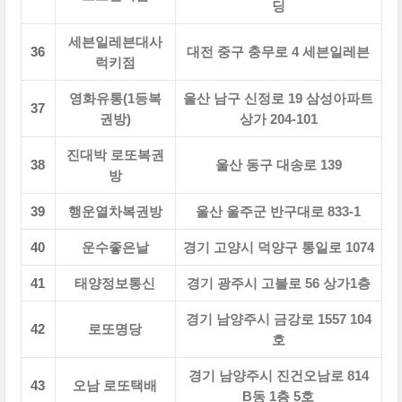
딩
세븐일레븐대사
36
대전 중구 충무로 4 세븐일레븐
럭키점
영화유통(1등복
울산 남구 신정로 19 삼성아파트
37
권방)
상가 204-101
진대박 로또복권
38
울산 동구 대송로 139
방
39
행운열차복권방
울산 울주군 반구대로 833-1
40
운수좋은날
경기 고양시 덕양구 통일로 1074
41
태양정보통신
경기 광주시 고불로 56 상가1층
경기 남양주시 금강로 1557 104
42
로또명당
호
경기 남양주시 진건오남로 814
43
오남 로또택배
B동 1층 5호