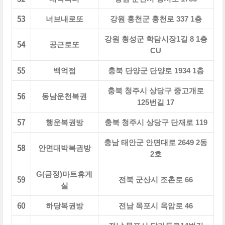
53
너브내로또
강원 홍천군 홍천로 337 1층
강원 횡성군 학담시장1길 8 1층
54
공근로또
CU
55
백억점
충북 단양군 단양로 1934 1층
충북 청주시 상당구 중고개로
56
동남운천복권
125번길 17
57
행운복권방
충북 청주시 상당구 단재로 119
충남 태안군 안면대로 2649 2동
58
안면대박복권방
2호
G(금정)마트휴게
59
전북 군산시 조촌로 66
실
60
하당복권방
전남 목포시 옥암로 46