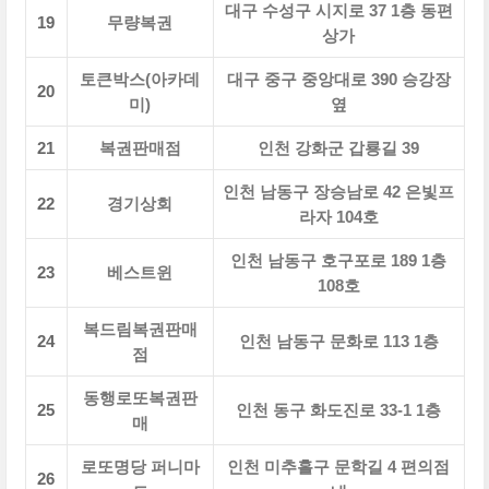
대구 수성구 시지로 37 1층 동편
19
무량복권
상가
토큰박스(아카데
대구 중구 중앙대로 390 승강장
20
미)
옆
21
복권판매점
인천 강화군 갑룡길 39
인천 남동구 장승남로 42 은빛프
22
경기상회
라자 104호
인천 남동구 호구포로 189 1층
23
베스트윈
108호
복드림복권판매
24
인천 남동구 문화로 113 1층
점
동행로또복권판
25
인천 동구 화도진로 33-1 1층
매
로또명당 퍼니마
인천 미추홀구 문학길 4 편의점
26