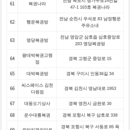
전남 목포시 당가두로14번길
61
복권나라
47-1 103호 복권나라
전남 순천시 우석로 83 남정행운
62
행운복권방
주유소내
전남 영암군 삼호읍 삼호중앙로
63
명당복권방
203 명당복권방
왕대박복권고령
64
경북 고령군 중앙로 15
점
65
대박복권방
경북 구미시 인동36길 34
씨스페이스 김천
66
경북 김천시 영남대로 1953
다원점
67
대동도기상사
경북 영천시 금완로 30
68
운수대통복권
경북 포항시 북구 삼호로 338
경북 포항시 북구 서동로 85 육
69
로터리편의마트