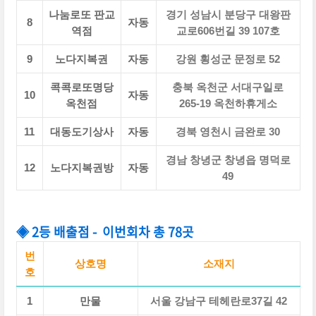
나눔로또 판교
경기 성남시 분당구 대왕판
8
자동
역점
교로606번길 39 107호
9
노다지복권
자동
강원 횡성군 문정로 52
콕콕로또명당
충북 옥천군 서대구일로
10
자동
옥천점
265-19 옥천하휴게소
11
대동도기상사
자동
경북 영천시 금완로 30
경남 창녕군 창녕읍 명덕로
12
노다지복권방
자동
49
◈ 2등 배출점 - 이번회차 총 78곳
번
상호명
소재지
호
1
만물
서울 강남구 테헤란로37길 42