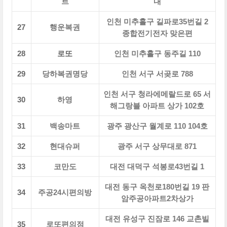
트
내
인천 미추홀구 길파로35번길 2
27
행운복권
종합전기전자 맞은편
28
로또
인천 미추홀구 동주길 110
29
당하복권명당
인천 서구 서곶로 788
인천 서구 청라에메랄드로 65 서
30
하영
해그랑블 아파트 상가 102호
31
백송마트
광주 광산구 월계로 110 104호
32
현대슈퍼
광주 서구 상무대로 871
33
코만도
대전 대덕구 석봉로43번길 1
대전 동구 옥천로180번길 19 판
34
주공24시편의방
암주공아파트2차상가
대전 유성구 진잠로 146 교촌빌
35
로또편의점